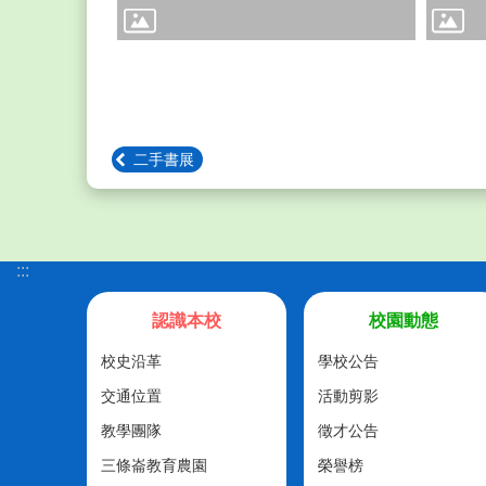
二手書展
:::
認識本校
校園動態
校史沿革
學校公告
交通位置
活動剪影
教學團隊
徵才公告
三條崙教育農園
榮譽榜