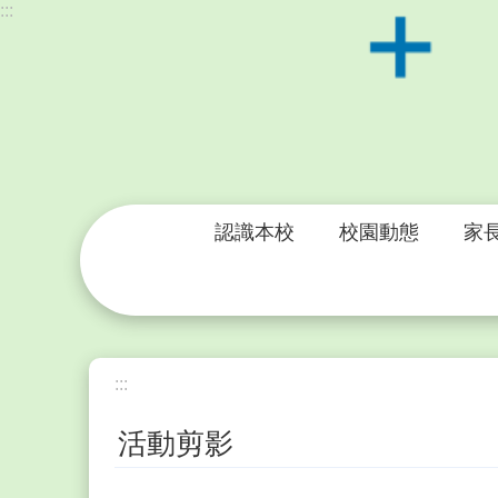
:::
跳到主要內容區塊
認識本校
校園動態
家
:::
活動剪影