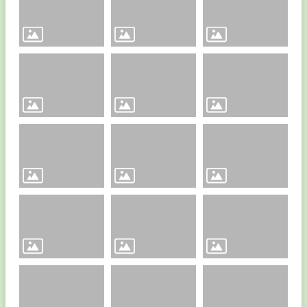
校
友
學
生
專
區
行
政
專
區
校
務
E
化
英
語
口
說