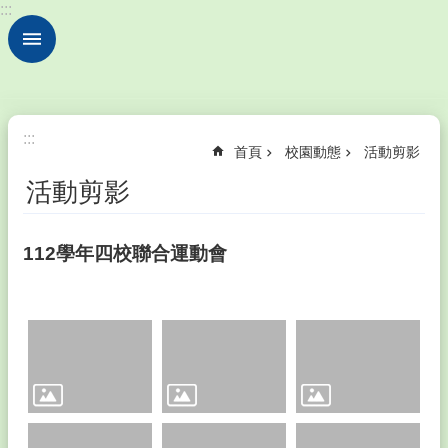
:::
跳到主要內容區塊
進
階
搜
尋
認
:::
首頁
校園動態
活動剪影
識
本
活動剪影
校
校
112學年四校聯合運動會
園
動
態
家
長
會
成
員
暨