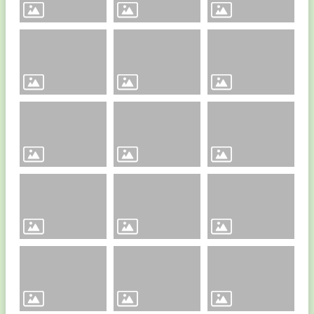
專
區
課
程
計
畫
學
校
課
程
計
畫
文
號
特
殊
教
育
課
程