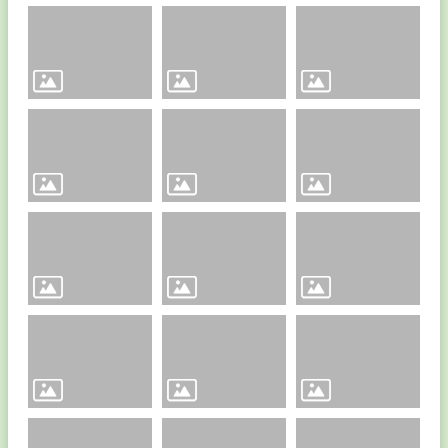
計
畫
文
號
熱
門
關
鍵
字
回
首
頁
網
站
導
覽
雲
林