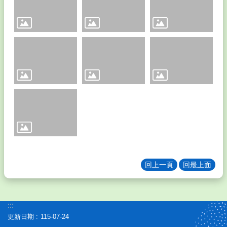
縣
教
育
網
舊
網
頁
登
入
網
站
資
料
回上一頁
回最上面
開
放
宣
:::
告
更新日期
115-07-24
隱