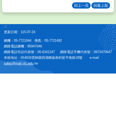
校
回上一頁
回最上面
友
學
生
:::
專
更新日期
115-07-24
區
總機：05-7721044 傳真：05-7721492
行
網路電話總機：95947046
政
網路電話市話代表號：05-6341247 網路電話手機代表號：0972470647
專
本校地址：654026雲林縣四湖鄉崙南村延平南路18號 e-mail:
區
sales@mail.ylc.edu
.tw
校
務
E
化
英
語
口
說