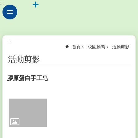
:::
跳到主要內容區塊
進
階
搜
尋
認
:::
首頁
校園動態
活動剪影
識
本
活動剪影
校
校
膠原蛋白手工皂
園
動
態
家
長
會
成
員
暨