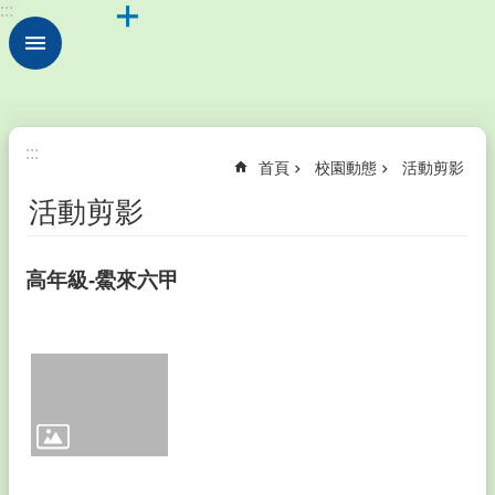
:::
跳到主要內容區塊
進
階
搜
尋
認
:::
首頁
校園動態
活動剪影
識
本
活動剪影
校
校
高年級-鱟來六甲
園
動
態
家
長
會
成
員
暨