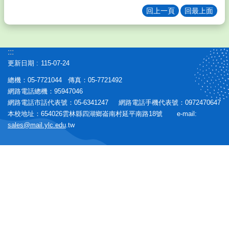
校
回上一頁
回最上面
友
學
生
:::
專
更新日期
115-07-24
區
總機：05-7721044 傳真：05-7721492
行
網路電話總機：95947046
政
網路電話市話代表號：05-6341247 網路電話手機代表號：0972470647
專
本校地址：654026雲林縣四湖鄉崙南村延平南路18號 e-mail:
區
sales@mail.ylc.edu
.tw
校
務
E
化
英
語
口
說