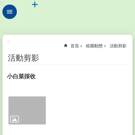
:::
跳到主要內容區塊
進
階
搜
尋
認
:::
首頁
校園動態
活動剪影
識
本
活動剪影
校
校
小白菜採收
園
動
態
家
長
會
成
員
暨