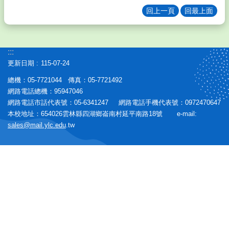
校
回上一頁
回最上面
友
學
生
:::
專
更新日期
115-07-24
區
總機：05-7721044 傳真：05-7721492
行
網路電話總機：95947046
政
網路電話市話代表號：05-6341247 網路電話手機代表號：0972470647
專
本校地址：654026雲林縣四湖鄉崙南村延平南路18號 e-mail:
區
sales@mail.ylc.edu
.tw
校
務
E
化
英
語
口
說