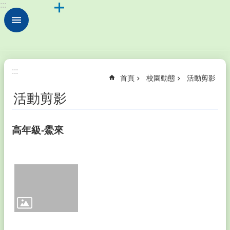
:::
跳到主要內容區塊
進
階
搜
尋
認
:::
首頁
校園動態
活動剪影
識
本
活動剪影
校
校
高年級-鱟來
園
動
態
家
長
會
成
員
暨