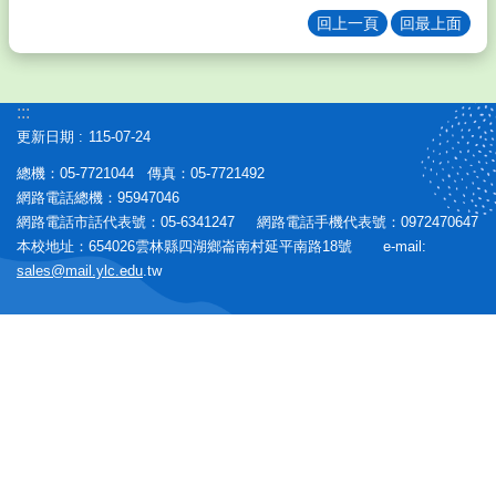
校
回上一頁
回最上面
友
學
生
:::
專
更新日期
115-07-24
區
總機：05-7721044 傳真：05-7721492
行
網路電話總機：95947046
政
網路電話市話代表號：05-6341247 網路電話手機代表號：0972470647
專
本校地址：654026雲林縣四湖鄉崙南村延平南路18號 e-mail:
區
sales@mail.ylc.edu
.tw
校
務
E
化
英
語
口
說